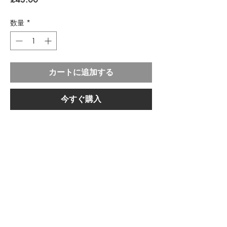
格
数量
*
カートに追加する
今すぐ購入
素材：ブラス ゴールドプレート / スワロフ
スキー ガムストーン
サイズ：OS
ご注意ください。本コレクションの各アイテ
お手入れ方法
ムは、専門の職人によって一つ一つ手作りさ
れています。そのため、サイズ、形状、色合
*水に触れる可能性がある活動（掃除、入
いにわずかな違いが生じることがあります。
浴、泳ぐなど）の前に、ジュエリーを外して
また、宝石の色は画像と若干異なる場合があ
ください。水中の塩素は、宝石や金属にダメ
ります。