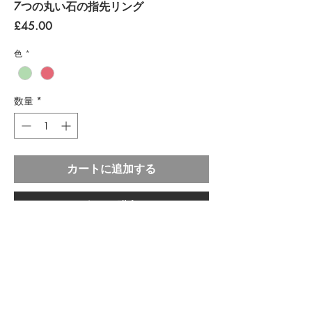
7つの丸い石の指先リング
価
£45.00
格
色
*
数量
*
カートに追加する
今すぐ購入
素材：ブラス ゴールドプレート / スワロフ
スキー ガムストーン
サイズ：OS
ご注意ください。本コレクションの各アイテ